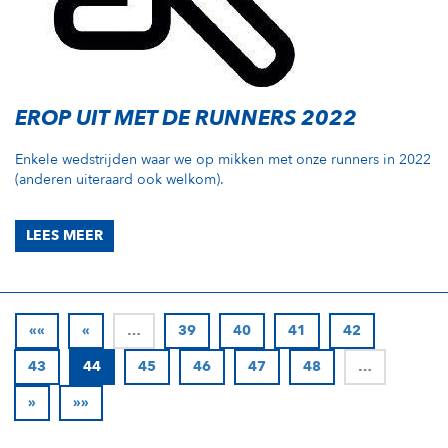
EROP UIT MET DE RUNNERS 2022
Enkele wedstrijden waar we op mikken met onze runners in 2022
(anderen uiteraard ook welkom).
LEES MEER
««
«
…
39
40
41
42
43
44
45
46
47
48
…
»
»»