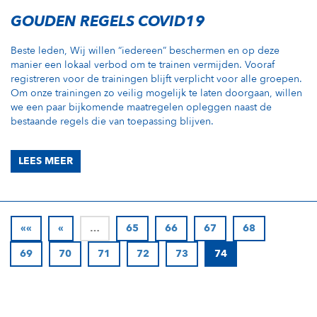
GOUDEN REGELS COVID19
Beste leden, Wij willen “iedereen” beschermen en op deze
manier een lokaal verbod om te trainen vermijden. Vooraf
registreren voor de trainingen blijft verplicht voor alle groepen.
Om onze trainingen zo veilig mogelijk te laten doorgaan, willen
we een paar bijkomende maatregelen opleggen naast de
bestaande regels die van toepassing blijven.
LEES MEER
««
«
…
65
66
67
68
69
70
71
72
73
74