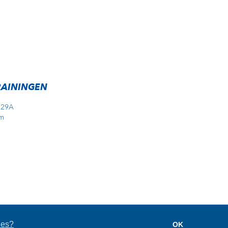
RAININGEN
 29A
m
eKick
ies?
OK