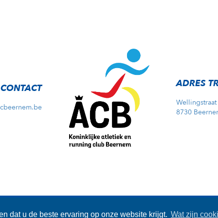
ADRES T
CONTACT
Wellingstraat
acbeernem.be
8730 Beerne
e Disclaimer
-
Privacy Disclaimer
- Copyright © 2026 - Website by
Cod
n dat u de beste ervaring op onze website krijgt.
Wat zijn cook