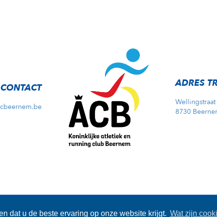
ADRES T
CONTACT
Wellingstraat
acbeernem.be
8730 Beerne
e Disclaimer
-
Privacy Disclaimer
- Copyright © 2026 - Website by
Cod
n dat u de beste ervaring op onze website krijgt.
Wat zijn cook