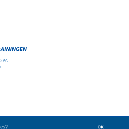
RAININGEN
 29A
m
eKick
ies?
OK