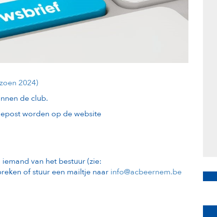
izoen 2024)
innen de club.
 gepost worden op de website
m iemand van het bestuur (zie:
preken of stuur een mailtje naar
info@acbeernem.be