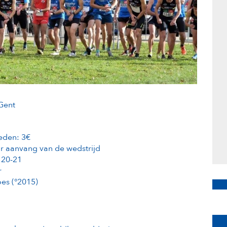
Gent
leden: 3€
or aanvang van de wedstrijd
 20-21
r
es (°2015)