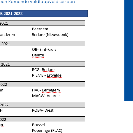
appen komende veldloopveldseizoen