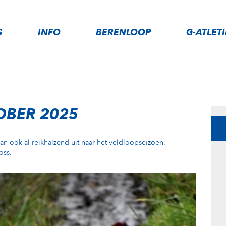
S
INFO
BERENLOOP
G-ATLET
OBER 2025
an ook al reikhalzend uit naar het veldloopseizoen.
oss.