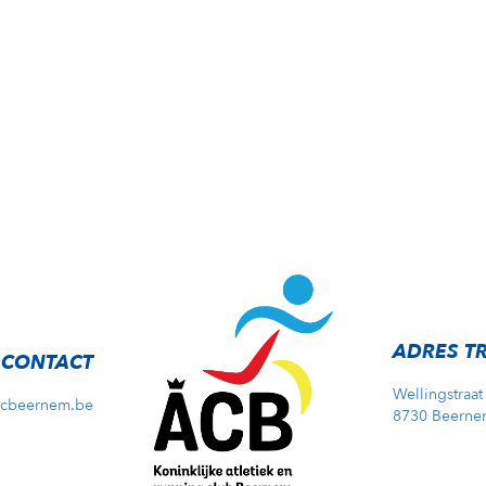
ADRES T
CONTACT
Wellingstraat
acbeernem.be
8730 Beerne