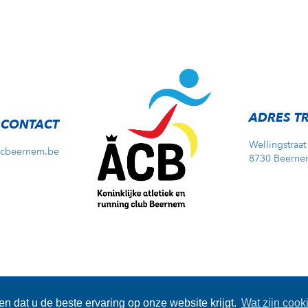
ADRES T
CONTACT
Wellingstraat
acbeernem.be
8730 Beerne
e Disclaimer
-
Privacy Disclaimer
- Copyright © 2026 - Website by
Cod
n dat u de beste ervaring op onze website krijgt.
Wat zijn cook