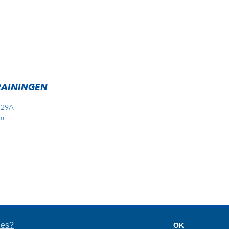
RAININGEN
 29A
m
eKick
ies?
OK