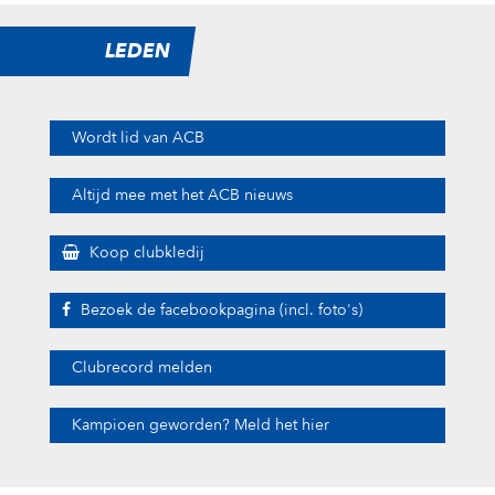
LEDEN
Wordt lid van ACB
Altijd mee met het ACB nieuws
Koop clubkledij
Bezoek de facebookpagina (incl. foto's)
Clubrecord melden
Kampioen geworden? Meld het hier