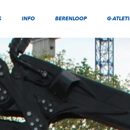
S
INFO
BERENLOOP
G-ATLET