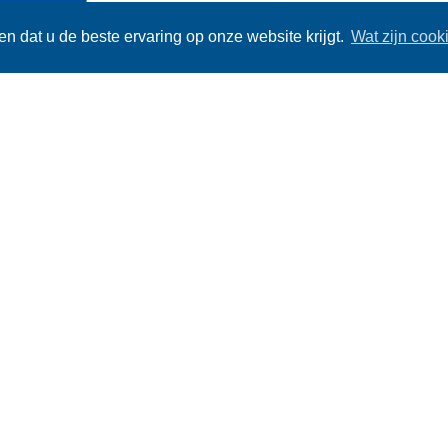
n dat u de beste ervaring op onze website krijgt.
Wat zijn cook
HART VOOR ATLETIE
De kernopdracht van AC Beernem (kortweg AC
clubbeleid gestoeld op 4 pijlers:
Degelijke basis atletiek opleiding voor 
Specifieke trainingen voor atleten met c
Een divers aanbod voor recreatieve sport
Inclusieve G-begeleiding