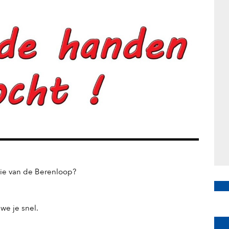
tie van de Berenloop? 
 we je snel.