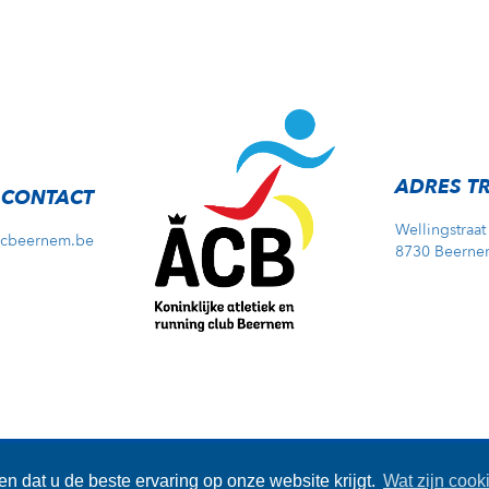
ADRES T
CONTACT
Wellingstraat
acbeernem.be
8730 Beerne
e Disclaimer
-
Privacy Disclaimer
- Copyright © 2026 - Website by
Cod
n dat u de beste ervaring op onze website krijgt.
Wat zijn cook