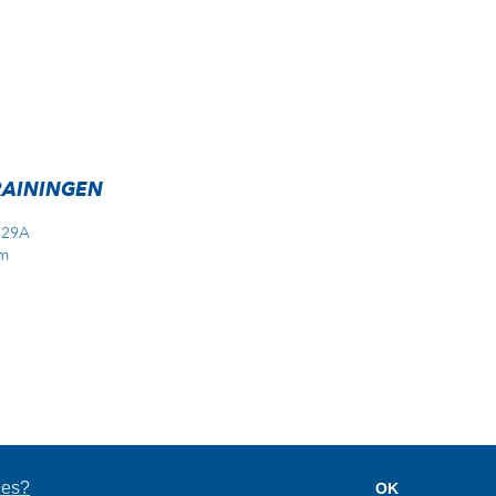
RAININGEN
 29A
m
eKick
ies?
OK