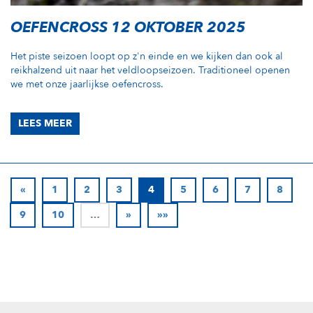
OEFENCROSS 12 OKTOBER 2025
Het piste seizoen loopt op z'n einde en we kijken dan ook al
reikhalzend uit naar het veldloopseizoen. Traditioneel openen
we met onze jaarlijkse oefencross.
LEES MEER
«
1
2
3
4
5
6
7
8
9
10
…
»
»»