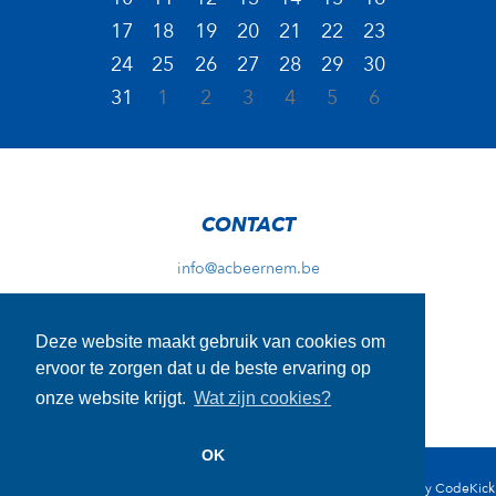
17
18
19
20
21
22
23
24
25
26
27
28
29
30
31
1
2
3
4
5
6
CONTACT
info@acbeernem.be
Deze website maakt gebruik van cookies om
ADRES TRAININGEN
ervoor te zorgen dat u de beste ervaring op
Wellingstraat 29A
onze website krijgt.
Wat zijn cookies?
8730 Beernem
OK
Cookie Disclaimer
-
Privacy Disclaimer
- Copyright © 2026 - Website by
CodeKick