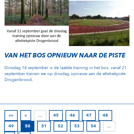
VAN HET BOS OPNIEUW NAAR DE PISTE
Dinsdag 14 september is de laatste training in het bos, vanaf 21
september trainen we op dinsdag opnieuw aan de atletiekpiste
Drogenbrood.
««
«
…
45
46
47
48
49
50
51
52
53
54
…