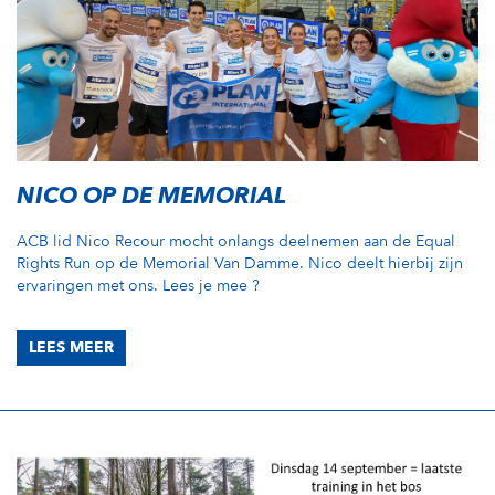
NICO OP DE MEMORIAL
ACB lid Nico Recour mocht onlangs deelnemen aan de Equal
Rights Run op de Memorial Van Damme. Nico deelt hierbij zijn
ervaringen met ons. Lees je mee ?
LEES MEER