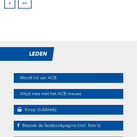
»
»»
LEDEN
Wordt lid van ACB
Altijd mee met het ACB nieuws
Koop clubkledij
Bezoek de facebookpagina (incl. foto's)