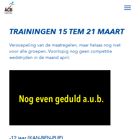
TRAININGEN 15 TEM 21 MAART
Versoepeling van de maatregelen, maar helaas nog niet
voor alle groepen. Voorlopig nog geen competitie
wedstrijden in de maand april.
-12 jaar (KAN-BEN-PUP)