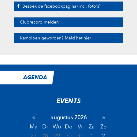
Bezoek de facebookpagina (incl. foto's)
Clubrecord melden
Kampioen geworden? Meld het hier
AGENDA
EVENTS
«
augustus 2026
»
Ma
Di
Wo
Do
Vr
Za
Zo
27
28
29
30
31
1
2