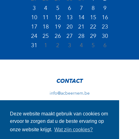
3
4
5
6
7
8
9
10
11
12
13
14
15
16
17
18
19
20
21
22
23
24
25
26
27
28
29
30
31
1
2
3
4
5
6
CONTACT
info@acbeernem.be
Deze website maakt gebruik van cookies om
ADRES TRAININGEN
ervoor te zorgen dat u de beste ervaring op
Wellingstraat 29A
onze website krijgt.
Wat zijn cookies?
8730 Beernem