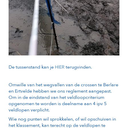
De tussenstand kan je
HIER
terugvinden.
Omwille van het wegvallen van de crossen te Berlare
en Ertvelde hebben we ons reglement aangepast.
Om in de eindstand van het veldloopcriterium
opgenomen te worden is deelname aan 4 ipv 5
veldlopen verplicht.
Wie nog punten wil sprokkelen, of wil opschuiven in
het klassement, kan terecht op de veldlopen te