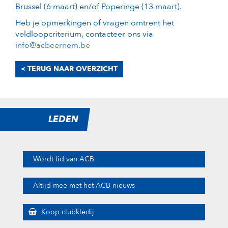
Brussel (6 maart) en/of Poperinge (13 maart).
Heb je opmerkingen of vragen omtrent het
veldloopcriterium, contacteer ons via
info@acbeernem.be
< TERUG NAAR OVERZICHT
LEDEN
Wordt lid van ACB
Altijd mee met het ACB nieuws
Koop clubkledij