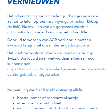
VERNIEUWEN
Het lidmaatschap wordt verlengd door je gegevens
achter te laten op ons
inschrijvingsformulier
(klik op
de link). Na invullen van de gegevens wordt je
automatisch omgeleid naar de betaalmodule.
Door lid te worden van ACB verklaar je meteen
akkoord te zijn met onze interne
gedragscode
.
Het inschrijvingsformulier is gelinked aan de app
Twizzit. Benieuwd naar wat we daar allemaal mee
kunnen doen:
https://twizzit.com/v2/knowledgebase/category/twizzit-
eerste-gebruik-eindgebruiker
Na betaling van het lidgeld ontvangt elk lid:
borstnummer of recreantenkaartje
attest voor de mutualiteit
nieuw clubsinglet of -T-shirt (enkel bij de eerste