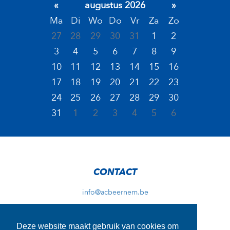
«
augustus 2026
»
Ma
Di
Wo
Do
Vr
Za
Zo
27
28
29
30
31
1
2
3
4
5
6
7
8
9
10
11
12
13
14
15
16
17
18
19
20
21
22
23
24
25
26
27
28
29
30
31
1
2
3
4
5
6
CONTACT
info@acbeernem.be
Deze website maakt gebruik van cookies om
ADRES TRAININGEN